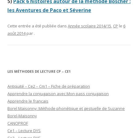
5)
Pack 6 histoires autour de la méthode Boscher :
les Aventures de Paco et Séverine
Cette entrée a été publiée dans
Année scolaire 2014/15
,
CP
le
6
août 2014
par
.
LES MÉTHODES DE LECTURE CP – CE1
Antiquité – Ce2 – Cm1 – Fiche de préparation
Apprendre la conjugaison avec Mon pass conjugaison
Apprendre le français
Borel Maisonny: Méthode phonétique et gestuelle de Suzanne
Borel-Maisonny
CANOPROF
Ce1 – Lecture DYS