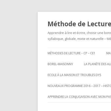
Méthode de Lecture
Apprendre à lire et écrire, choisir une bo
syllabique, globale, mixte et naturelle – 
MÉTHODES DE LECTURE – CP – CE1
MA
BOREL-MAISONNY
LA PLANÈTE DES A
ECOLE À LA MAISON ET TROUBLES DYS
NOUVEAUX PROGRAMME 2016 – 2017 – HISTOI
PRÉHISTOIRE – CE2 – CM1
APPRENDRE LA CONJUGAISON AVEC MON PA
ANTIQUITÉ – CE2 – CM1