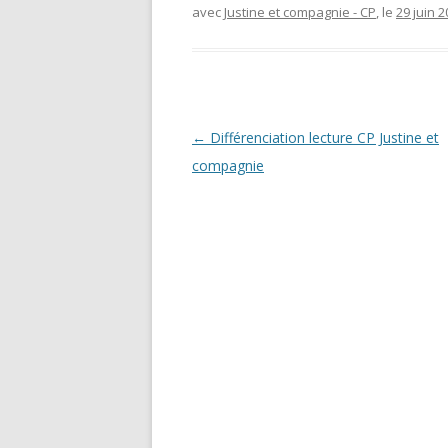
avec
Justine et compagnie - CP
, le
29 juin 
Navigation
←
Différenciation lecture CP Justine et
des
compagnie
articles