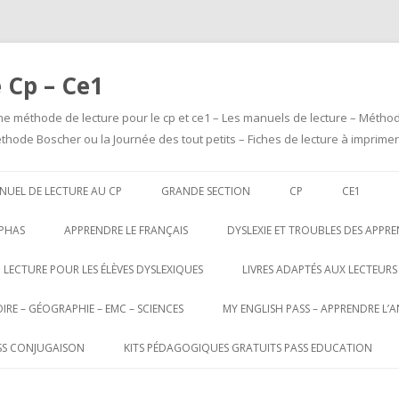
 Cp – Ce1
nne méthode de lecture pour le cp et ce1 – Les manuels de lecture – Métho
Méthode Boscher ou la Journée des tout petits – Fiches de lecture à imprimer
Aller
au
NUEL DE LECTURE AU CP
GRANDE SECTION
CP
CE1
contenu
LPHAS
APPRENDRE LE FRANÇAIS
DYSLEXIE ET TROUBLES DES APPRE
LECTURE POUR LES ÉLÈVES DYSLEXIQUES
LIVRES ADAPTÉS AUX LECTEURS
CE1 – LECTURE DYS
RE – GÉOGRAPHIE – EMC – SCIENCES
MY ENGLISH PASS – APPRENDRE L’A
CE2 – LECTURE DYS
SS CONJUGAISON
KITS PÉDAGOGIQUES GRATUITS PASS EDUCATION
CM1 – LECTURE DYS