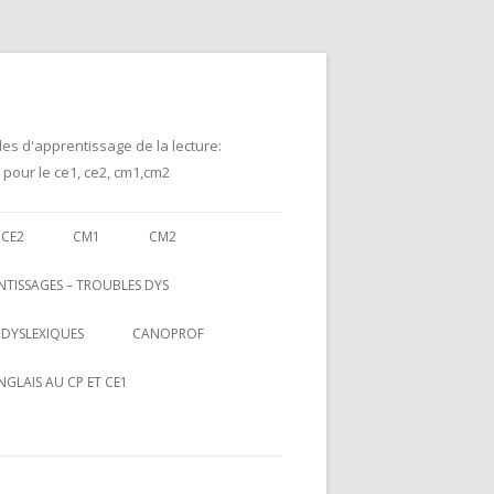
des d'apprentissage de la lecture:
 pour le ce1, ce2, cm1,cm2
CE2
CM1
CM2
NTISSAGES – TROUBLES DYS
 DYSLEXIQUES
CANOPROF
NGLAIS AU CP ET CE1