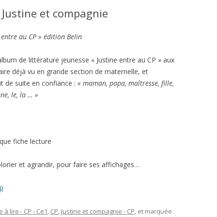
– Justine et compagnie
CM2 – LECTURE DYS
 entre au CP » édition Belin
album de littérature jeunesse « Justine entre au CP » aux
laire déjà vu en grande section de maternelle, et
t de suite en confiance :
« maman, papa, maîtresse, fille,
ne, le, la … »
que fiche lecture
orier et agrandir, pour faire ses affichages…
cp
à lire - CP - Ce1
,
CP
,
Justine et compagnie - CP
, et marquée