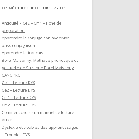
LES MÉTHODES DE LECTURE CP – CE1
Antiquité – Ce2 – Cm1 – Fiche de
préparation
Apprendre la conjugaison avec Mon
pass conjugaison
Apprendre le français
Borel Maisonny: Méthode phonétique et
gestuelle de Suzanne Borel-Maisonny
CANOPROF
Ce1 – Lecture DYS
Ce2 – Lecture DYS
Cm1 – Lecture DYS
Cm2 – Lecture DYS
Comment choisir un manuel de lecture
au CP
Dyslexie et troubles des apprentissages
– Troubles DYS