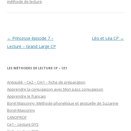
méthode de lecture
.
Navigation
←
Princesse épisode 7 –
Léo et Léa CP
→
des
Lecture – Grand Large CP
articles
LES MÉTHODES DE LECTURE CP – CE1
Antiquité – Ce2 – Cm1 – Fiche de préparation
Apprendre la conjugaison avec Mon pass conjugaison
Apprendre le français
Borel Maisonny: Méthode phonétique et gestuelle de Suzanne
Borel-Maisonny
CANOPROF
Ce1 – Lecture DYS