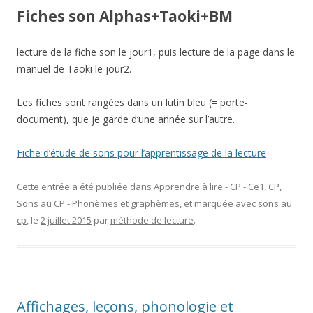
Fiches son Alphas+Taoki+BM
lecture de la fiche son le jour1, puis lecture de la page dans le
manuel de Taoki le jour2.
Les fiches sont rangées dans un lutin bleu (= porte-
document), que je garde d’une année sur l’autre.
Fiche d’étude de sons pour l’apprentissage de la lecture
Cette entrée a été publiée dans
Apprendre à lire - CP - Ce1
,
CP
,
Sons au CP - Phonèmes et graphèmes
, et marquée avec
sons au
cp
, le
2 juillet 2015
par
méthode de lecture
.
Affichages, leçons, phonologie et