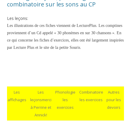
combinatoire sur les sons au CP
Les leçons:
Les illustrations de ces fiches viennent de LecturePlus. Les comptines
proviennent d’un Cd appelé « 30 phonèmes en sur 30 chansons ». En
ce qui concerne les fiches d’exercices, elles ont été largement inspirées
par Lecture Plus et le site de la petite Souris.
Les
Les
Phonologie
Combinatoire
Autres
affichages
leçonsmerci
les
les exercices
pour les
à Perrine et
exercices
devoirs
Annick!