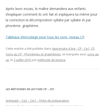
Après leurs essais, le maître demandera aux enfants
d’expliquer comment ils ont fait et expliquera lui même pour
la correction la décomposition syllabe par syllabe et par
phonème- graphème.
Tableaux d’encodage pour tous les sons, niveau CP
Cette entrée a été publiée dans
Apprendre à lire - CP - Ce1
,
CP
,
Sons au CP - Phonèmes et graphèmes
, et marquée avec
sons au
cp
, le
2 juillet 2015
par
méthode de lecture
.
LES MÉTHODES DE LECTURE CP – CE1
Antiquité – Ce2 – Cm1 – Fiche de préparation