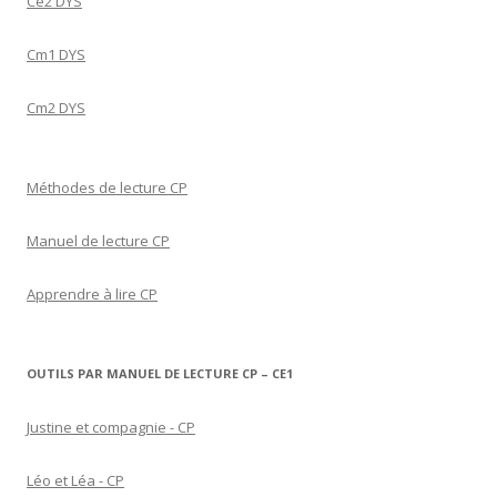
Ce2 DYS
Cm1 DYS
Cm2 DYS
Méthodes de lecture CP
Manuel de lecture CP
Apprendre à lire CP
OUTILS PAR MANUEL DE LECTURE CP – CE1
Justine et compagnie - CP
Léo et Léa - CP